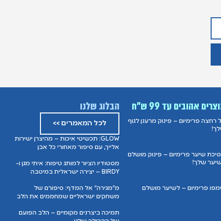
צרים אהובים עד 99 ש”ח
הבלוג שלנו
ל רחצה פרימיום – פינוק מרענן לגוף
לכל המאמרים >>
ך!
GLOW: תכשיטי איכות – מהיצרן ישירות
אלייך, עם סיפור מאחורי כל אבן
יכת שיער פרימיום – פינוק מושלם
יער שלך!
מסטודיו הציור למותג טיפוח: איתי מגן ו-
BIRDY – יצירה ישראלית במיטבה
פו פרימיום – לשיער מושלם
מ"מגירה" אל המדף: סיפורם של
משחקים ישראליים שמחממים את הלב
תמיכה ביצרנים מקומיים – הלב הפועם