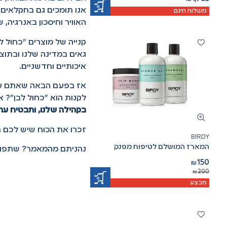
אנו תומכים גם בחקלאים 
משלוח חינם
האוויר וחיסכון באנרגיה,
קנייה של מוצרים "כחול לב
גאים במדינה שלנו ובתוצר
איכותיים וחדשניים.
אז בפעם הבאה שאתם עומ
לקנות הוא "כחול לבן"? 
בקהילה שלנו, ותבטיח עתיד
זכרו את הכוח שיש לכם בי
BIRDY
המארז המושלם לטיפוח מפנק
נהניתם מהמאמר? שתפו עכ
150
₪
200
₪
מבצע