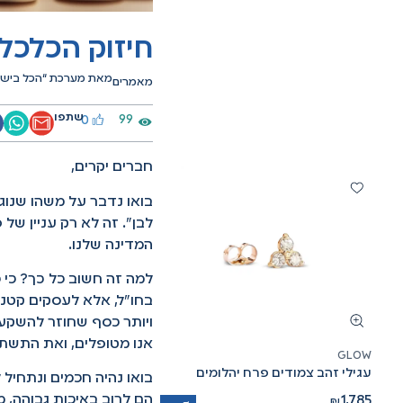
חיזוק הכלכל
מאת מערכת “הכל ביש
מאמרים
שתפו
99
0
חברים יקרים,
בואו נדבר על משהו שנוגע 
לבן". זה לא רק עניין של 
המדינה שלנו.
למה זה חשוב כל כך? כי 
בחו"ל, אלא לעסקים קטנים
ויותר כסף שחוזר להשקע
אנו מטופלים, ואת התשתי
GLOW
עגילי זהב צמודים פרח יהלומים
בואו נהיה חכמים ונתחיל
הם לרוב באיכות גבוהה, מ
1,785
₪