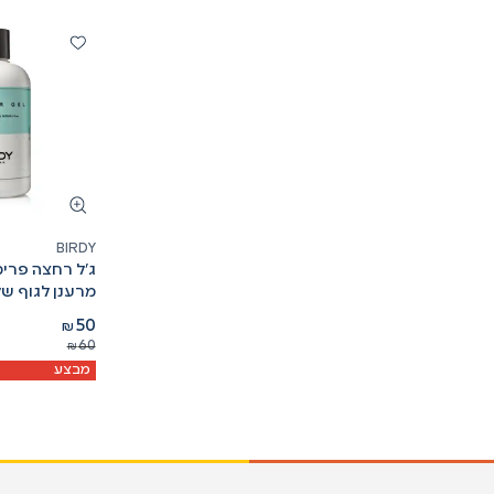
BIRDY
ג'ל רחצה פרימ
מרענן לגוף של
50
₪
60
₪
מבצע