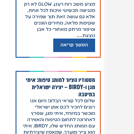
מציע משב רוח רענן. GLOW לא רק
מנגישה תכשיטי איכות לכל אחת,
אלא גם עושה זאת תוך שמירה על
שקיפות מלאה, מחירים הוגנים
וסיפור מרתק מאחורי כל אבן
נוצצת….
המשך קריאה
מסטודיו הציור למותג טיפוח: איתי
מגן ו-BIRDY – יצירה ישראלית
במיטבה
שלום לכל קוראי הבלוג! היום אנו
רוצים להכיר לכם אמן ישראלי
מוכשר במיוחד, איתי מגן, שפרץ
לאחרונה לתחום הטיפוח והאווירה
עם המותג החדש שלו, BIRDY. איתי
הוא צייר מוערך, שמאמין שיצירתיות