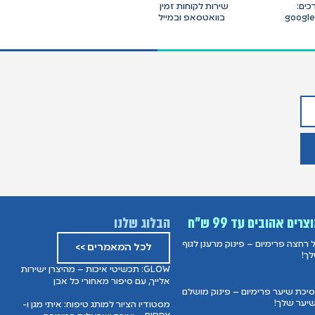
כים:
שירות לקוחות זמין
ט, google pay,
בוואטסאפ ובמייל
צרים אהובים עד 99 ש”ח
הבלוג שלנו
ל רחצה פרימיום – פינוק מרענן לגוף
לכל המאמרים >>
ך!
GLOW: תכשיטי איכות – מהיצרן ישירות
אלייך, עם סיפור מאחורי כל אבן
יכת שיער פרימיום – פינוק מושלם
יער שלך!
מסטודיו הציור למותג טיפוח: איתי מגן ו-