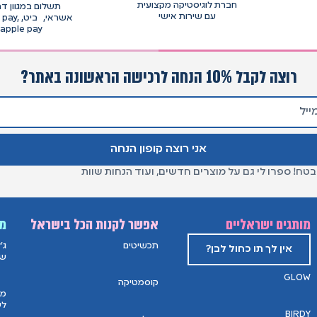
חברת לוגיסטיקה מקצועית
תשלום במגוון דר
עם שירות אישי
אשראי, בי
apple pay
רוצה לקבל 10% הנחה לרכישה הראשונה באתר?
אני רוצה קופון הנחה
בטח! ספרו לי גם על מוצרים חדשים, ועוד הנחות שוות
מותגים ישראליים
אפשר לקנות הכל בישראל
מו
תכשיטים
ג'
אין לך תו כחול לבן?
של
GLOW
קוסמטיקה
מס
לש
BIRDY